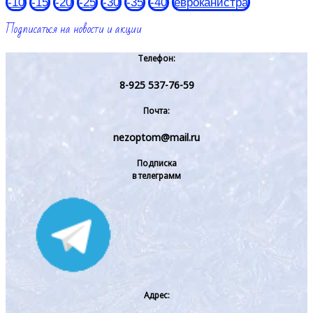
-10
-15
-20
-25
-30
-35
-40
евроканистра
Подписаться на новости и акции
Телефон:
8-925 537-76-59
Почта:
nezoptom@mail.ru
Подписка
в телеграмм
Адрес: