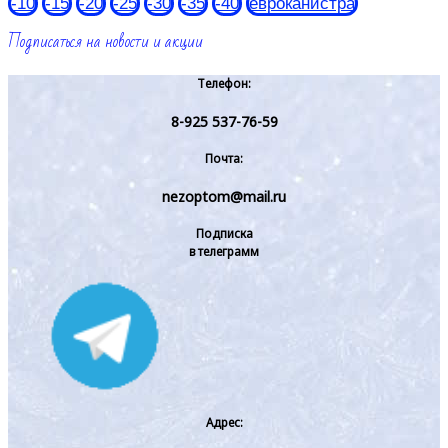
-10
-15
-20
-25
-30
-35
-40
евроканистра
Подписаться на новости и акции
Телефон:
8-925 537-76-59
Почта:
nezoptom@mail.ru
Подписка
в телеграмм
Адрес: