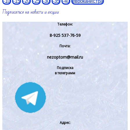
-10
-15
-20
-25
-30
-35
-40
евроканистра
Подписаться на новости и акции
Телефон:
8-925 537-76-59
Почта:
nezoptom@mail.ru
Подписка
в телеграмм
Адрес: