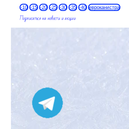
-10
-15
-20
-25
-30
-35
-40
евроканистра
Подписаться на новости и акции