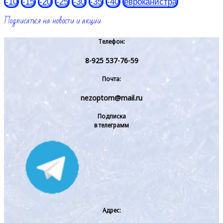
-10
-15
-20
-25
-30
-35
-40
евроканистра
Подписаться на новости и акции
Телефон:
8-925 537-76-59
Почта:
nezoptom@mail.ru
Подписка
в телеграмм
Адрес: