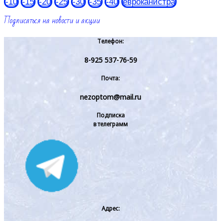
-10
-15
-20
-25
-30
-35
-40
евроканистра
Подписаться на новости и акции
Телефон:
8-925 537-76-59
Почта:
nezoptom@mail.ru
Подписка
в телеграмм
Адрес: