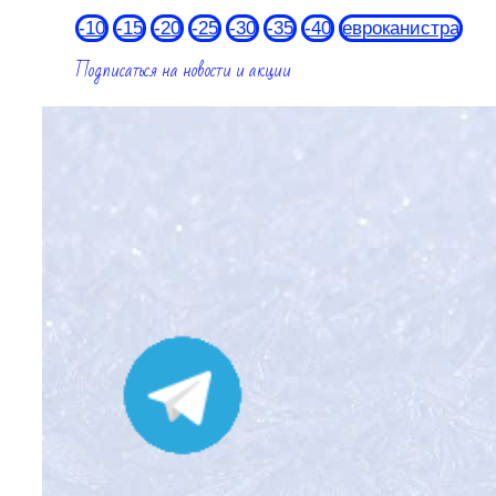
-10
-15
-20
-25
-30
-35
-40
евроканистра
Подписаться на новости и акции