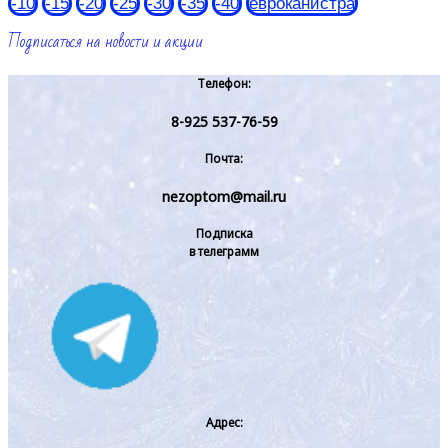
-10
-15
-20
-25
-30
-35
-40
евроканистра
Подписаться на новости и акции
Телефон:
8-925 537-76-59
Почта:
nezoptom@mail.ru
Подписка
в телеграмм
Адрес: