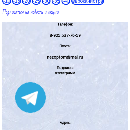
-10
-15
-20
-25
-30
-35
-40
евроканистра
Подписаться на новости и акции
Телефон:
8-925 537-76-59
Почта:
nezoptom@mail.ru
Подписка
в телеграмм
Адрес: