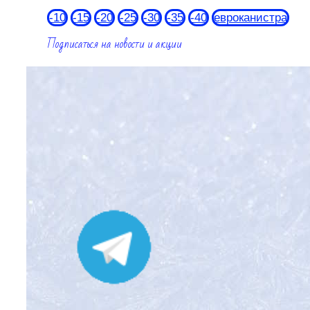
-10
-15
-20
-25
-30
-35
-40
евроканистра
Подписаться на новости и акции