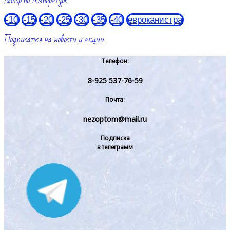
Выбор по температуре
-10
-15
-20
-25
-30
-35
-40
евроканистра
Подписаться на новости и акции
Телефон:
8-925 537-76-59
Почта:
nezoptom@mail.ru
Подписка
в телеграмм