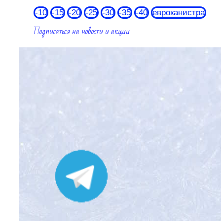
-10
-15
-20
-25
-30
-35
-40
евроканистра
Подписаться на новости и акции