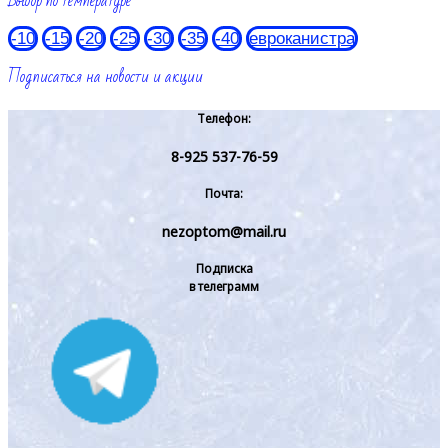
Выбор по температуре
-10
-15
-20
-25
-30
-35
-40
евроканистра
Подписаться на новости и акции
Телефон:
8-925 537-76-59
Почта:
nezoptom@mail.ru
Подписка
в телеграмм