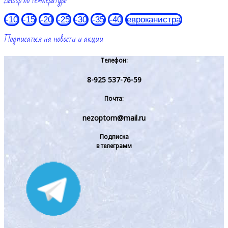
Выбор по температуре
-10
-15
-20
-25
-30
-35
-40
евроканистра
Подписаться на новости и акции
Телефон:
8-925 537-76-59
Почта:
nezoptom@mail.ru
Подписка
в телеграмм