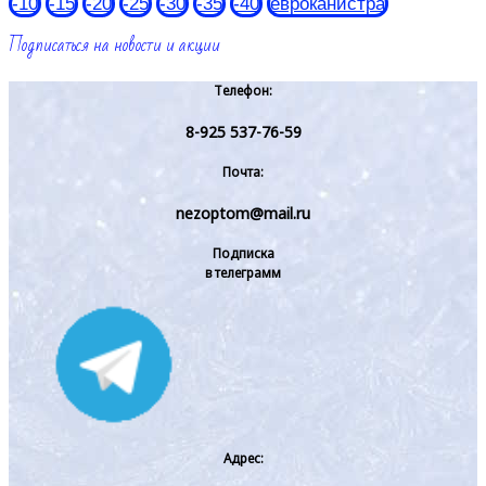
-10
-15
-20
-25
-30
-35
-40
евроканистра
Подписаться на новости и акции
Телефон:
8-925 537-76-59
Почта:
nezoptom@mail.ru
Подписка
в телеграмм
Адрес: