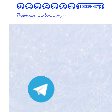
-10
-15
-20
-25
-30
-35
-40
евроканистра
Подписаться на новости и акции