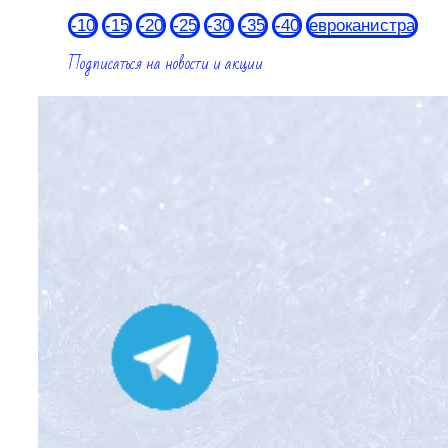
-10
-15
-20
-25
-30
-35
-40
евроканистра
Подписаться на новости и акции