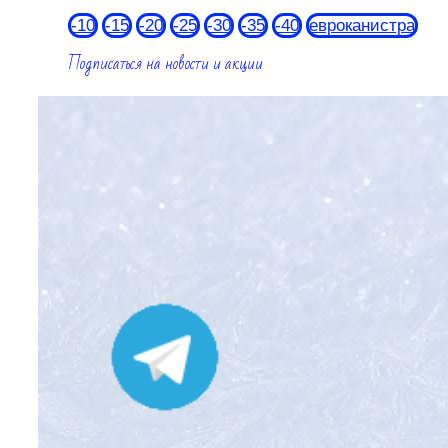
-10
-15
-20
-25
-30
-35
-40
евроканистра
Подписаться на новости и акции