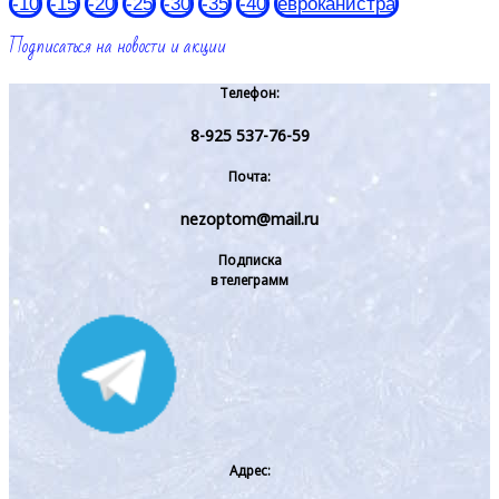
-10
-15
-20
-25
-30
-35
-40
евроканистра
Подписаться на новости и акции
Телефон:
8-925 537-76-59
Почта:
nezoptom@mail.ru
Подписка
в телеграмм
Адрес: