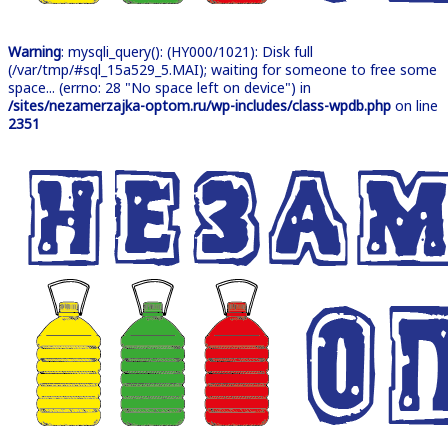
Warning
: mysqli_query(): (HY000/1021): Disk full
(/var/tmp/#sql_15a529_5.MAI); waiting for someone to free some
space... (errno: 28 "No space left on device") in
/sites/nezamerzajka-optom.ru/wp-includes/class-wpdb.php
on line
2351