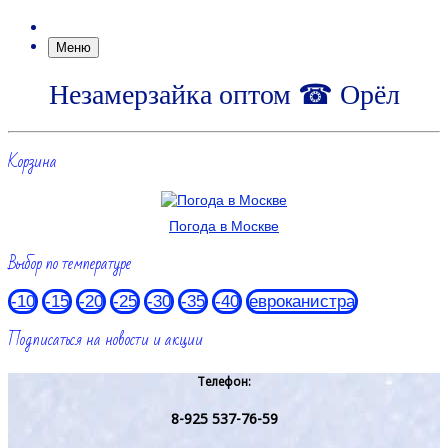
Меню
Незамерзайка оптом ☎ Орёл
Корзина
Погода в Москве
Выбор по температуре
-10
-15
-20
-25
-30
-35
-40
евроканистра
Подписаться на новости и акции
Телефон:
8-925 537-76-59