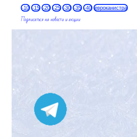
-10
-15
-20
-25
-30
-35
-40
евроканистра
Подписаться на новости и акции