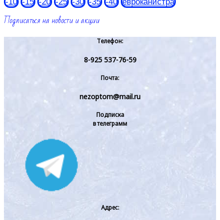
-10
-15
-20
-25
-30
-35
-40
евроканистра
Подписаться на новости и акции
Телефон:
8-925 537-76-59
Почта:
nezoptom@mail.ru
Подписка
в телеграмм
Адрес: