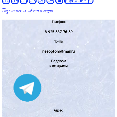
-10
-15
-20
-25
-30
-35
-40
евроканистра
Подписаться на новости и акции
Телефон:
8-925 537-76-59
Почта:
nezoptom@mail.ru
Подписка
в телеграмм
Адрес: