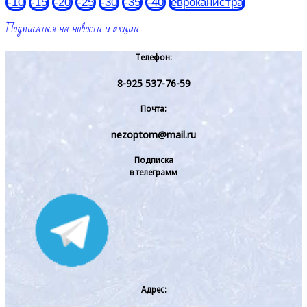
-10
-15
-20
-25
-30
-35
-40
евроканистра
Подписаться на новости и акции
Телефон:
8-925 537-76-59
Почта:
nezoptom@mail.ru
Подписка
в телеграмм
Адрес: