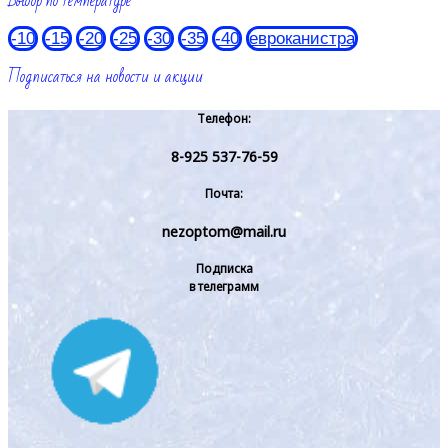
Выбор по температуре
-10
-15
-20
-25
-30
-35
-40
евроканистра
Подписаться на новости и акции
Телефон:
8-925 537-76-59
Почта:
nezoptom@mail.ru
Подписка
в телеграмм