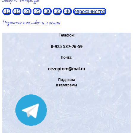
Выбор по температуре
-10
-15
-20
-25
-30
-35
-40
евроканистра
Подписаться на новости и акции
Телефон:
8-925 537-76-59
Почта:
nezoptom@mail.ru
Подписка
в телеграмм