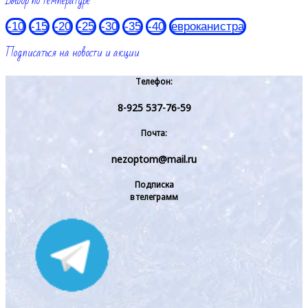
Выбор по температуре
-10
-15
-20
-25
-30
-35
-40
евроканистра
Подписаться на новости и акции
Телефон:
8-925 537-76-59
Почта:
nezoptom@mail.ru
Подписка
в телеграмм