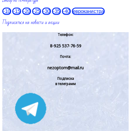
Выбор по температуре
-10
-15
-20
-25
-30
-35
-40
евроканистра
Подписаться на новости и акции
Телефон:
8-925 537-76-59
Почта:
nezoptom@mail.ru
Подписка
в телеграмм