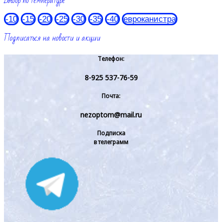
Выбор по температуре
-10
-15
-20
-25
-30
-35
-40
евроканистра
Подписаться на новости и акции
Телефон:
8-925 537-76-59
Почта:
nezoptom@mail.ru
Подписка
в телеграмм