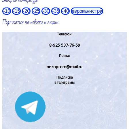
Выбор по температуре
-10
-15
-20
-25
-30
-35
-40
евроканистра
Подписаться на новости и акции
Телефон:
8-925 537-76-59
Почта:
nezoptom@mail.ru
Подписка
в телеграмм