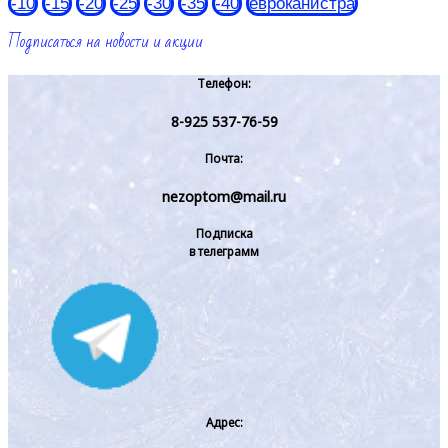
-10
-15
-20
-25
-30
-35
-40
евроканистра
Подписаться на новости и акции
Телефон:
8-925 537-76-59
Почта:
nezoptom@mail.ru
Подписка
в телеграмм
Адрес: