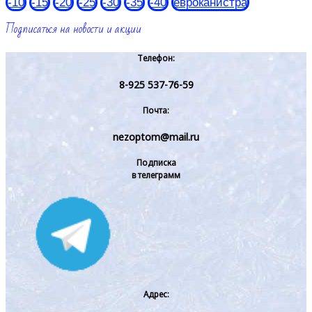
-10
-15
-20
-25
-30
-35
-40
евроканистра
Подписаться на новости и акции
Телефон:
8-925 537-76-59
Почта:
nezoptom@mail.ru
Подписка
в телеграмм
Адрес: