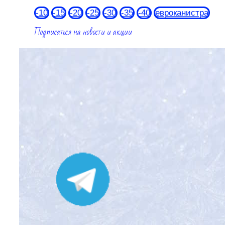
-10
-15
-20
-25
-30
-35
-40
евроканистра
Подписаться на новости и акции