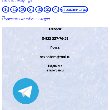
Выбор по температуре
-10
-15
-20
-25
-30
-35
-40
евроканистра
Подписаться на новости и акции
Телефон:
8-925 537-76-59
Почта:
nezoptom@mail.ru
Подписка
в телеграмм