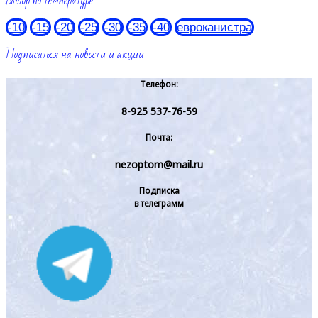
Выбор по температуре
-10
-15
-20
-25
-30
-35
-40
евроканистра
Подписаться на новости и акции
Телефон:
8-925 537-76-59
Почта:
nezoptom@mail.ru
Подписка
в телеграмм