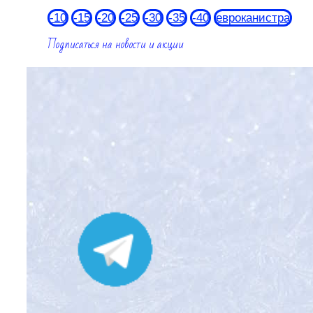
-10
-15
-20
-25
-30
-35
-40
евроканистра
Подписаться на новости и акции