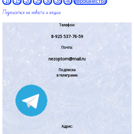
-10
-15
-20
-25
-30
-35
-40
евроканистра
Подписаться на новости и акции
Телефон:
8-925 537-76-59
Почта:
nezoptom@mail.ru
Подписка
в телеграмм
Адрес: