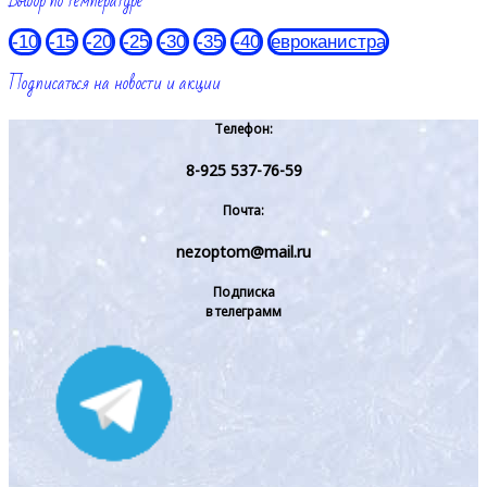
Выбор по температуре
-10
-15
-20
-25
-30
-35
-40
евроканистра
Подписаться на новости и акции
Телефон:
8-925 537-76-59
Почта:
nezoptom@mail.ru
Подписка
в телеграмм