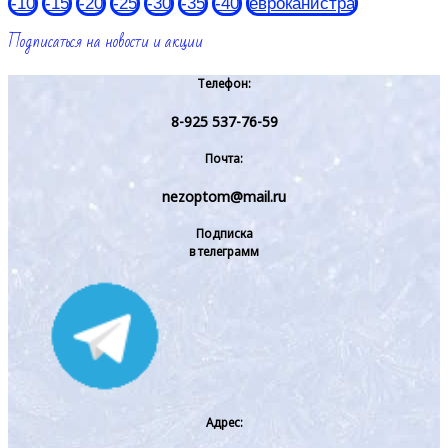
-10
-15
-20
-25
-30
-35
-40
евроканистра
Подписаться на новости и акции
Телефон:
8-925 537-76-59
Почта:
nezoptom@mail.ru
Подписка
в телеграмм
Адрес: