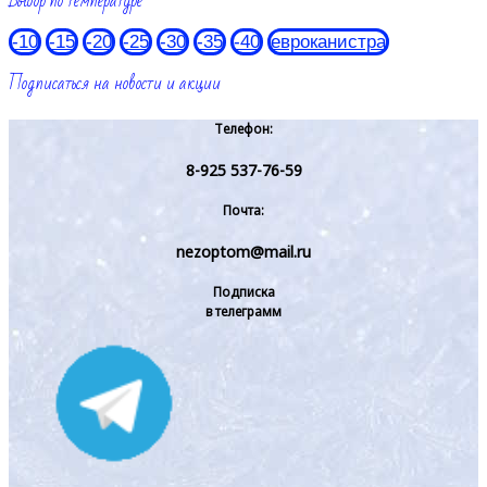
Выбор по температуре
-10
-15
-20
-25
-30
-35
-40
евроканистра
Подписаться на новости и акции
Телефон:
8-925 537-76-59
Почта:
nezoptom@mail.ru
Подписка
в телеграмм