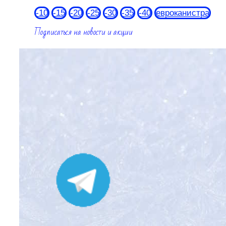
-10
-15
-20
-25
-30
-35
-40
евроканистра
Подписаться на новости и акции