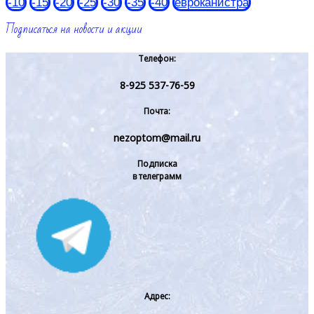
-10
-15
-20
-25
-30
-35
-40
евроканистра
Подписаться на новости и акции
Телефон:
8-925 537-76-59
Почта:
nezoptom@mail.ru
Подписка
в телеграмм
Адрес: