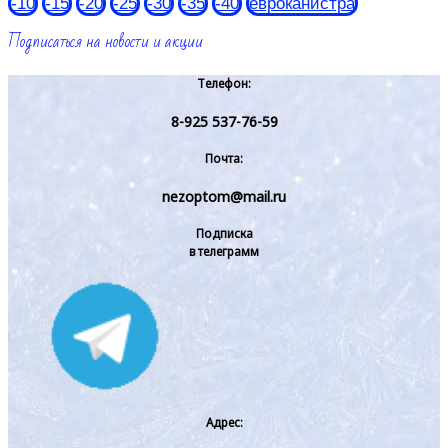
-10
-15
-20
-25
-30
-35
-40
евроканистра
Подписаться на новости и акции
Телефон:
8-925 537-76-59
Почта:
nezoptom@mail.ru
Подписка
в телеграмм
Адрес: