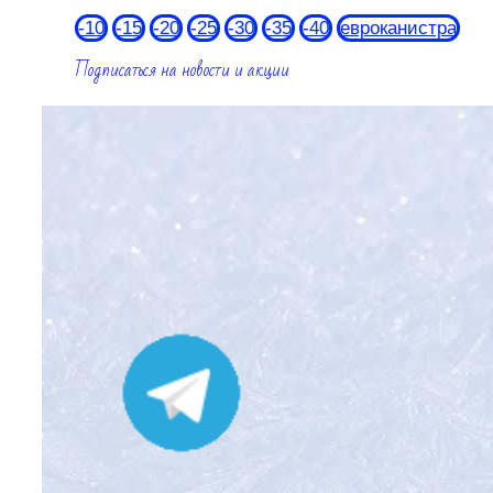
-10
-15
-20
-25
-30
-35
-40
евроканистра
Подписаться на новости и акции