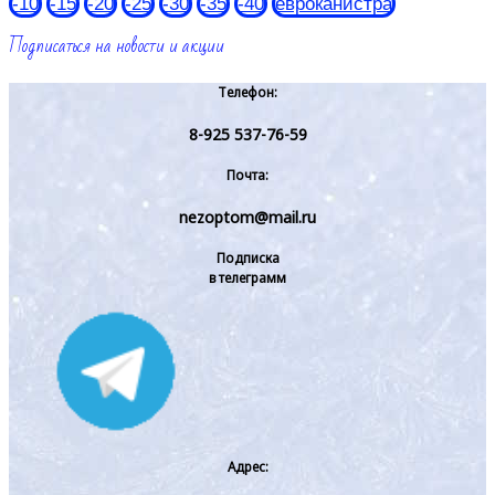
-10
-15
-20
-25
-30
-35
-40
евроканистра
Подписаться на новости и акции
Телефон:
8-925 537-76-59
Почта:
nezoptom@mail.ru
Подписка
в телеграмм
Адрес: