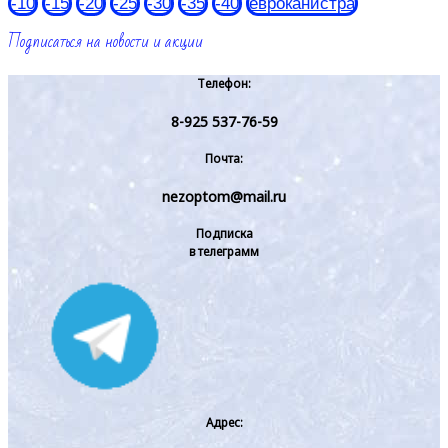
-10
-15
-20
-25
-30
-35
-40
евроканистра
Подписаться на новости и акции
Телефон:
8-925 537-76-59
Почта:
nezoptom@mail.ru
Подписка
в телеграмм
Адрес: