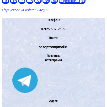
-10
-15
-20
-25
-30
-35
-40
евроканистра
Подписаться на новости и акции
Телефон:
8-925 537-76-59
Почта:
nezoptom@mail.ru
Подписка
в телеграмм
Адрес: