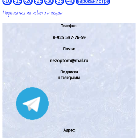
-10
-15
-20
-25
-30
-35
-40
евроканистра
Подписаться на новости и акции
Телефон:
8-925 537-76-59
Почта:
nezoptom@mail.ru
Подписка
в телеграмм
Адрес: