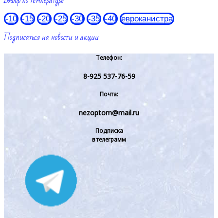
Выбор по температуре
-10
-15
-20
-25
-30
-35
-40
евроканистра
Подписаться на новости и акции
Телефон:
8-925 537-76-59
Почта:
nezoptom@mail.ru
Подписка
в телеграмм