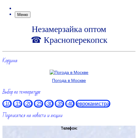
Меню
Незамерзайка оптом
☎ Красноперекопск
Корзина
Погода в Москве
Выбор по температуре
-10
-15
-20
-25
-30
-35
-40
евроканистра
Подписаться на новости и акции
Телефон: