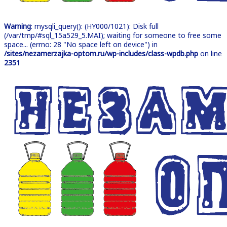
Warning
: mysqli_query(): (HY000/1021): Disk full
(/var/tmp/#sql_15a529_5.MAI); waiting for someone to free some
space... (errno: 28 "No space left on device") in
/sites/nezamerzajka-optom.ru/wp-includes/class-wpdb.php
on line
2351